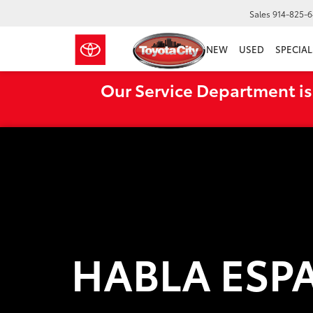
Sales
914-825-
NEW
USED
SPECIAL
Our Service Department is
HABLA ESP