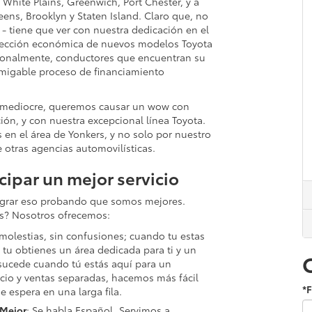
White Plains, Greenwich, Port Chester, y a
ens, Brooklyn y Staten Island. Claro que, no
 - tiene que ver con nuestra dedicación en el
 selección económica de nuevos modelos Toyota
ionalmente, conductores que encuentran su
 amigable proceso de financiamiento
 mediocre, queremos causar un wow con
ión, y con nuestra excepcional línea Toyota.
 en el área de Yonkers, y no solo por nuestro
 otras agencias automovilísticas.
cipar un mejor servicio
lograr eso probando que somos mejores.
s? Nosotros ofrecemos:
 molestias, sin confusiones; cuando tu estas
tu obtienes un área dedicada para ti y un
 sucede cuando tú estás aquí para un
icio y ventas separadas, hacemos más fácil
*F
e espera en una larga fila.
 Mejor
: Se habla Español. Servimos a