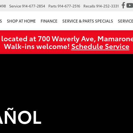
6498
Service
914-677-2854
Parts
914-677-2516
Recalls
914-252-3331
S
SHOP AT HOME
FINANCE
SERVICE & PARTS SPECIALS
SERVIC
 located at 700 Waverly Ave, Mamarone
Walk‑ins welcome!
Schedule Service
AÑOL