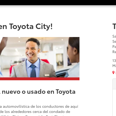
n Toyota City!
Sa
Se
Pa
Re
1
M
 nuevo o usado en Toyota
ia automovilística de los conductores de aquí
de los alrededores cerca del condado de